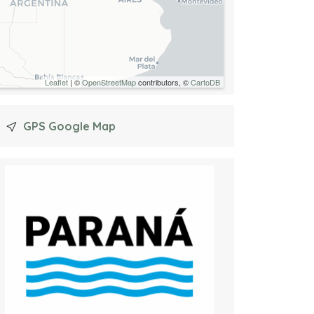
Leaflet
| ©
OpenStreetMap
contributors, ©
CartoDB
GPS Google Map