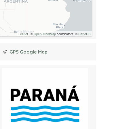
Leaflet
| ©
OpenStreetMap
contributors, ©
CartoDB
GPS Google Map