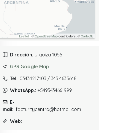
Leaflet
| ©
OpenStreetMap
contributors, ©
CartoDB
Dirección:
Urquiza 1055
GPS Google Map
Tel.
: 03434217103 / 343 4635648
WhatsApp.:
+5493434661999
E-
mail:
facturitycentro@hotmail.com
Web: