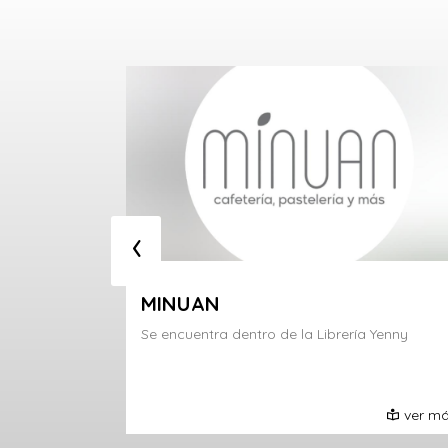
‹
RO
MINUAN
:30 H
Se encuentra dentro de la Librería Yenny
ver más
ver m