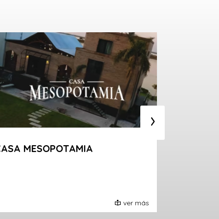
›
CASA MESOPOTAMIA
GURICH
Fusión asiáti
Bar/cocteler
ver más